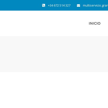
+34 672 514 327
multiservicio.gr
INICIO