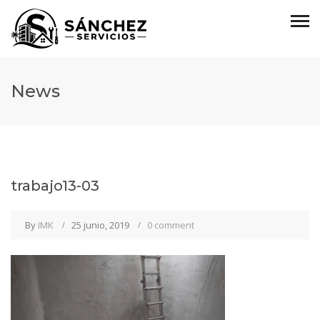
News
trabajo13-03
By
IMK
25 junio, 2019
0 comment